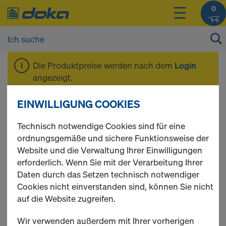
0
Die Produktpreise werden nach dem
Login
angezeigt.
EINWILLIGUNG COOKIES
Xface-Platte
Technisch notwendige Cookies sind für eine
ordnungsgemäße und sichere Funktionsweise der
Website und die Verwaltung Ihrer Einwilligungen
erforderlich. Wenn Sie mit der Verarbeitung Ihrer
2 Produkte gefunden
Daten durch das Setzen technisch notwendiger
Cookies nicht einverstanden sind, können Sie nicht
Meist gesucht
auf die Website zugreifen.
Xface-Platte 21mm
Wir verwenden außerdem mit Ihrer vorherigen