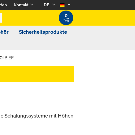
den
Kontakt
DE
0
ehör
Sicherheitsprodukte
0 IB EF
che Schalungssysteme mit Höhen