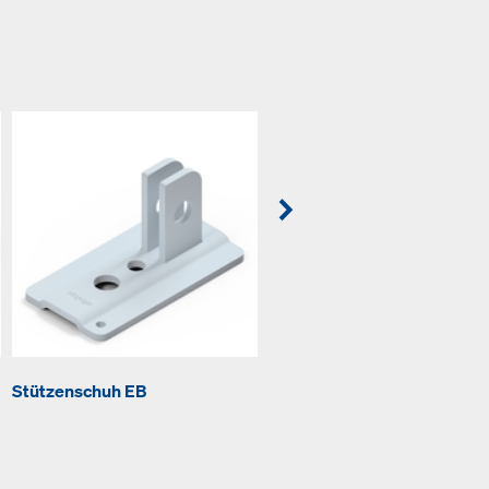
Stützenschuh EB
Stützenkopf EB