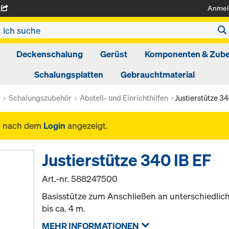
Anmel
A
Deckenschalung
Gerüst
Komponenten & Zub
Schalungsplatten
Gebrauchtmaterial
r
Schalungszubehör
Abstell- und Einrichthilfen
Justierstütze 34
n nach dem
Login
angezeigt.
Justierstütze 340 IB EF
Art.-nr.
588247500
Basisstütze zum Anschließen an unterschiedli
bis ca. 4 m.
MEHR INFORMATIONEN