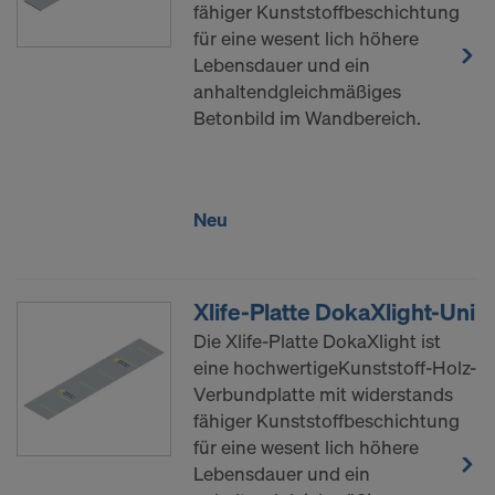
Cookies zu. Damit kann auch die Übermittlung von
fähiger Kunststoffbeschichtung
Daten in Drittstaaten wie die USA einhergehen.
für eine wesent lich höhere
Soweit die von Ihnen gewählten Einstellungen
Lebensdauer und ein
auch Anbieter umfassen, die Daten in Drittstaaten
anhaltendgleichmäßiges
übermitteln, in denen kein
Betonbild im Wandbereich.
Angemessenheitsbeschluss nach Art 45 DSGVO
und keine angemessenen Garantien nach Art 46
DSGVO bestehen, erstreckt sich Ihre Einwilligung
Neu
auch hierauf. Hier kann das Risiko bestehen, dass
Ihre derart übermittelten Daten dem Zugriff durch
Behörden in diesen Drittstaaten zu Kontroll- und
Überwachungszwecken unterliegen und dagegen
Xlife-Platte DokaXlight-Uni
keine wirksamen Rechtsbehelfe zur Verfügung
Die Xlife-Platte DokaXlight ist
stehen. Sie können alle einwilligungspflichtigen
eine hochwertigeKunststoff-Holz-
Cookies ablehnen, indem Sie auf "Ablehnen"
Verbundplatte mit widerstands
klicken oder Ihre Cookie-Einstellungen anpassen,
fähiger Kunststoffbeschichtung
indem Sie auf
Cookie Einstellungen
am Ende dieser
für eine wesent lich höhere
Website klicken und die entsprechenden
Lebensdauer und ein
Checkboxen verwenden. Sie können Ihre