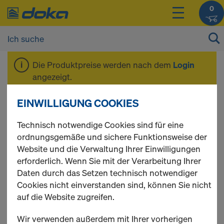
0
Die Produktpreise werden nach dem
Login
angezeigt.
EINWILLIGUNG COOKIES
DokaXlight
Technisch notwendige Cookies sind für eine
ordnungsgemäße und sichere Funktionsweise der
Website und die Verwaltung Ihrer Einwilligungen
erforderlich. Wenn Sie mit der Verarbeitung Ihrer
5 Produkte gefunden
Daten durch das Setzen technisch notwendiger
Cookies nicht einverstanden sind, können Sie nicht
Meist gesucht
auf die Website zugreifen.
Xlife-Platte DokaXlight
Wir verwenden außerdem mit Ihrer vorherigen