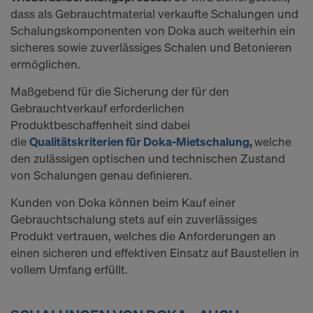
Cookies zu. Damit kann auch die Übermittlung von
dass als Gebrauchtmaterial verkaufte Schalungen und
Daten in Drittstaaten wie die USA einhergehen.
Schalungskomponenten von Doka auch weiterhin ein
Soweit die von Ihnen gewählten Einstellungen
sicheres sowie zuverlässiges Schalen und Betonieren
auch Anbieter umfassen, die Daten in Drittstaaten
ermöglichen.
übermitteln, in denen kein
Angemessenheitsbeschluss nach Art 45 DSGVO
Maßgebend für die Sicherung der für den
und keine angemessenen Garantien nach Art 46
Gebrauchtverkauf erforderlichen
DSGVO bestehen, erstreckt sich Ihre Einwilligung
Produktbeschaffenheit sind dabei
auch hierauf. Hier kann das Risiko bestehen, dass
die
Qualitätskriterien für Doka-Mietschalung
,
welche
Ihre derart übermittelten Daten dem Zugriff durch
den zulässigen optischen und technischen Zustand
Behörden in diesen Drittstaaten zu Kontroll- und
von Schalungen genau definieren.
Überwachungszwecken unterliegen und dagegen
Kunden von Doka können beim Kauf einer
keine wirksamen Rechtsbehelfe zur Verfügung
Gebrauchtschalung stets auf ein zuverlässiges
stehen. Sie können alle einwilligungspflichtigen
Produkt vertrauen, welches die Anforderungen an
Cookies ablehnen, indem Sie auf "Ablehnen"
einen sicheren und effektiven Einsatz auf Baustellen in
klicken oder Ihre Cookie-Einstellungen anpassen,
vollem Umfang erfüllt.
indem Sie auf
Cookie Einstellungen
am Ende dieser
Website klicken und die entsprechenden
Checkboxen verwenden. Sie können Ihre