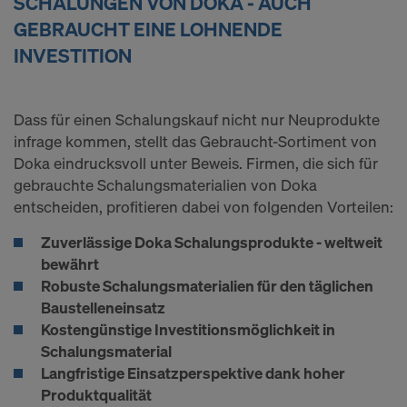
SCHALUNGEN VON DOKA - AUCH
Einwilligung jederzeit grundlos mit Wirkung für die
GEBRAUCHT EINE LOHNENDE
Zukunft widerrufen, indem Sie zB auf
Cookie
INVESTITION
Einstellungen
am Ende dieser Website klicken.
Weitere Informationen zu unseren Cookies finden
Sie in unserer
Datenschutzerklärung
.Wir bieten
Dass für einen Schalungskauf nicht nur Neuprodukte
Ihnen auch die Möglichkeit, Ihre Cookies
infrage kommen, stellt das Gebraucht-Sortiment von
auszuwählen (Erweiterte Cookie-Einstellungen).
Doka eindrucksvoll unter Beweis. Firmen, die sich für
SIND SIE MIT DER VERARBEITUNG
gebrauchte Schalungsmaterialien von Doka
VON COOKIES UND DER
entscheiden, profitieren dabei von folgenden Vorteilen:
ÜBERMITTLUNG IHRER
Zuverlässige Doka Schalungsprodukte - weltweit
PERSONENBEZOGENEN DATEN IN
bewährt
DIE USA EINVERSTANDEN?
Robuste Schalungsmaterialien für den täglichen
Baustelleneinsatz
Kostengünstige Investitionsmöglichkeit in
Schalungsmaterial
Langfristige Einsatzperspektive dank hoher
Produktqualität