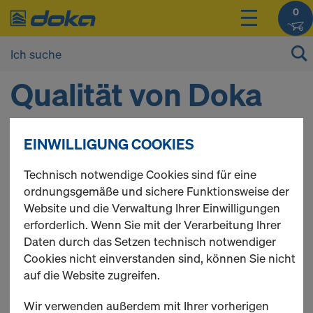
0
Qualität von Doka
Gebrauchtmaterial
EINWILLIGUNG COOKIES
Technisch notwendige Cookies sind für eine
Neben neuen Schalungsmaterialien bietet Doka ein
ordnungsgemäße und sichere Funktionsweise der
großes Sortiment an gebrauchten Schalungen und
Website und die Verwaltung Ihrer Einwilligungen
Schalungskomponenten aus dem eigenen Mietpark
erforderlich. Wenn Sie mit der Verarbeitung Ihrer
an, die neben der bewährten Doka-Qualität mit einem
Daten durch das Setzen technisch notwendiger
attraktiven Preis-Leistungs-Verhältnis überzeugen.
Cookies nicht einverstanden sind, können Sie nicht
auf die Website zugreifen.
HOHE QUALITÄTSANSPRÜCHE BEI DER
Wir verwenden außerdem mit Ihrer vorherigen