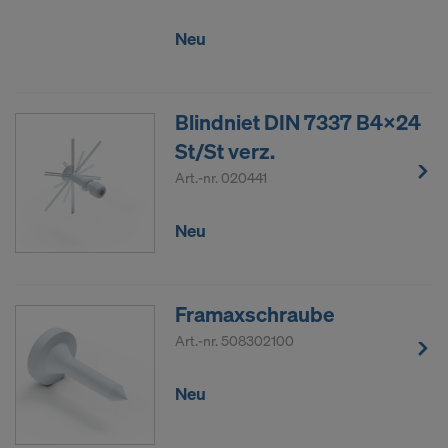
Neu
Blindniet DIN 7337 B4x24
St/St verz.
Art.-nr.
020441
Neu
Framaxschraube
Art.-nr.
508302100
Neu