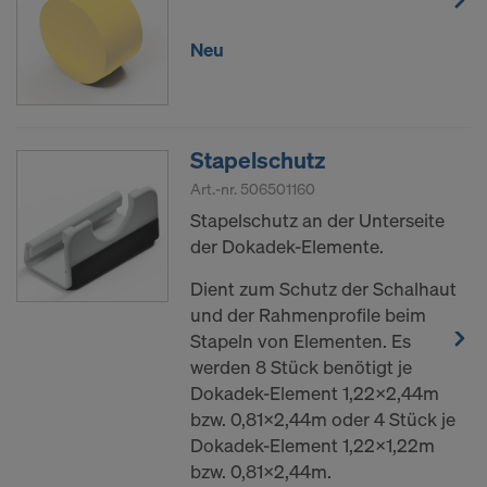
Einwilligung jederzeit grundlos mit Wirkung für die
Zukunft widerrufen, indem Sie zB auf
Cookie
Neu
Einstellungen
am Ende dieser Website klicken.
Weitere Informationen zu unseren Cookies finden
Sie in unserer
Datenschutzerklärung
.Wir bieten
Ihnen auch die Möglichkeit, Ihre Cookies
Stapelschutz
auszuwählen (Erweiterte Cookie-Einstellungen).
Art.-nr.
506501160
SIND SIE MIT DER VERARBEITUNG
Stapelschutz an der Unterseite
VON COOKIES UND DER
der Dokadek-Elemente.
ÜBERMITTLUNG IHRER
Dient zum Schutz der Schalhaut
PERSONENBEZOGENEN DATEN IN
und der Rahmenprofile beim
DIE USA EINVERSTANDEN?
Stapeln von Elementen. Es
werden 8 Stück benötigt je
Dokadek-Element 1,22x2,44m
bzw. 0,81x2,44m oder 4 Stück je
Dokadek-Element 1,22x1,22m
bzw. 0,81x2,44m.