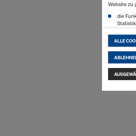
Website zu 
die Funk
Statisti
einen r
ermögli
ALLE COO
passend
(Market
ABLEHNE
Indem Sie au
Installatio
AUSGEWÄ
zustimmen" 
Cookies zu.
USA einherg
umfassen, di
Angemessen
Garantien n
hierauf. Hie
Zugriff durc