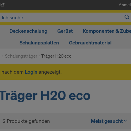
Anmel
A
Deckenschalung
Gerüst
Komponenten & Zub
Schalungsplatten
Gebrauchtmaterial
r
Schalungsträger
Träger H20 eco
n nach dem
Login
angezeigt.
Träger H20 eco
2 Produkte gefunden
Meist gesucht