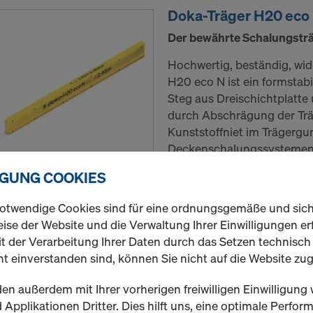
Doka-Träger H20 eco
Der bewährte Schalungsträ
Hochwertig, beständig, wid
H20 eco N ist ein formstab
Steg aus Dreischichtplatt
durch Abschrägung der Tr
Kunststoffniet im Trägergu
Deckenschalungssystemen 
IGUNG COOKIES
Bitte beachten Sie, das es
Nachfrage zu Lieferengpä
otwendige Cookies sind für eine ordnungsgemäße und sic
dadurch die Lieferzeiten v
ise der Website und die Verwaltung Ihrer Einwilligungen erf
t der Verarbeitung Ihrer Daten durch das Setzen technisc
Variante auswählen
t einverstanden sind, können Sie nicht auf die Website zug
Neu
en außerdem mit Ihrer vorherigen freiwilligen Einwilligung 
Applikationen Dritter. Dies hilft uns, eine optimale Perfo
Menge