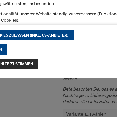
gewährleisten, insbesondere
tionalität unserer Website ständig zu verbessern (Funktion
k Cookies),
Doka-Träger H20 eco
eibungslosen Einkauf bei der Nutzung des Doka Onlineshop
Der bewährte Schalungsträ
chen (Funktionale und Statistik-Cookies) oder
KIES ZULASSEN (INKL. US-ANBIETER)
e Werbung für Sie als User auf bestimmten Plattformen zu 
Hochwertig, beständig, wid
ing-Cookies).
H20 eco P ist ein formstab
N
Steg aus Spezial-Flachpres
f "Alle Cookies zulassen (inkl. US-Anbieter)" klicken, stimm
Endverstärkung durch Abs
n und Verwendung aller Cookies zu. Indem Sie auf "Ausgewäh
HLTE ZUSTIMMEN
zusätzlichem Kunststoffnie
klicken, stimmen Sie den von Ihnen mit den Checkboxen 
in Wand- und Deckenschal
 Damit kann auch die Übermittlung von Daten in Drittstaate
werden.
ehen. Soweit die von Ihnen gewählten Einstellungen auch 
e Daten in Drittstaaten übermitteln, in denen kein
Bitte beachten Sie, das es
heitsbeschluss nach Art 45 DSGVO und keine angemess
Nachfrage zu Lieferengpä
ach Art 46 DSGVO bestehen, erstreckt sich Ihre Einwilligu
dadurch die Lieferzeiten v
r kann das Risiko bestehen, dass Ihre derart übermittelten
h Behörden in diesen Drittstaaten zu Kontroll- und
Variante auswählen