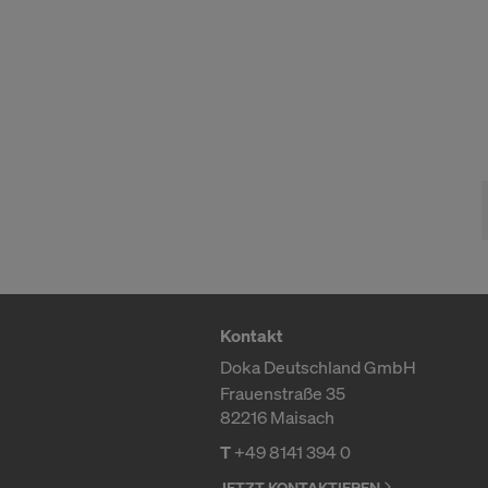
Überwachun
zur Verfügu
indem Sie a
Sie auf
Cook
entsprechen
grundlos mi
Einstellung
Weitere Inf
Datenschut
auszuwählen
SIND SI
ÜBERMIT
Kontakt
USA EIN
Doka Deutschland GmbH
Frauenstraße 35
82216 Maisach
T
+49 8141 394 0
JETZT KONTAKTIEREN