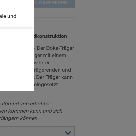
IN DEN WARENKORB
ale und
 P
s zu
ger in Vollwandkonstruktion
schalten
erstandsfähig – Der Doka-Träger
iler Vollwandträger mit einem
splatte und bewährter
en Sie der
chrägung der Trägerenden und
lte
t im Trägergurt. Der Träger kann
ausgewählten
ungssystemen eingesetzt
n wie die
Anbieter
 aufgrund von erhöhter
enen
ssen kommen kann und sich
ng auch
erlängern können.
 Daten dem