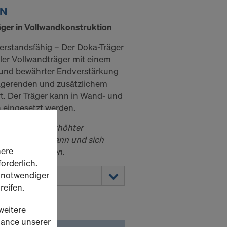
 N
ger in Vollwandkonstruktion
erstandsfähig – Der Doka-Träger
iler Vollwandträger mit einem
e und bewährter Endverstärkung
ägerenden und zusätzlichem
rt. Der Träger kann in Wand- und
eingesetzt werden.
 aufgrund von erhöhter
ssen kommen kann und sich
here
erlängern können.
orderlich.
h notwendiger
reifen.
weitere
rmance unserer