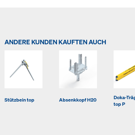
ANDERE KUNDEN KAUFTEN AUCH
Doka-Trä
Stützbein top
Absenkkopf H20
top P