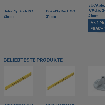
f
EUCAplex
F/F d.b. 
DokaPly Birch DC
DokaPly Birch SC
a
21mm
21mm
21mm
Ab 4 Pk
c
FRACHT
h
k
BELIEBTESTE PRODUKTE
a
u
Doka-Träger H20
Doka-Träger H20