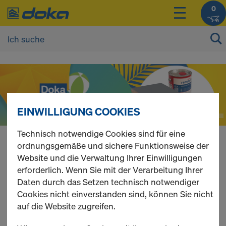
0
D
o
EINWILLIGUNG COOKIES
k
Technisch notwendige Cookies sind für eine
ordnungsgemäße und sichere Funktionsweise der
a
Doka Online Shop
Website und die Verwaltung Ihrer Einwilligungen
erforderlich. Wenn Sie mit der Verarbeitung Ihrer
Schalung & Gerüst
Daten durch das Setzen technisch notwendiger
O
Cookies nicht einverstanden sind, können Sie nicht
einfach & schnell online kaufen.
auf die Website zugreifen.