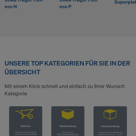
f
Superplat
eco N
eco P
e
n
UNSERE TOP KATEGORIEN FÜR SIE IN DER
ÜBERSICHT
Mit einem Klick schnell und einfach zu Ihrer Wunsch
Kategorie