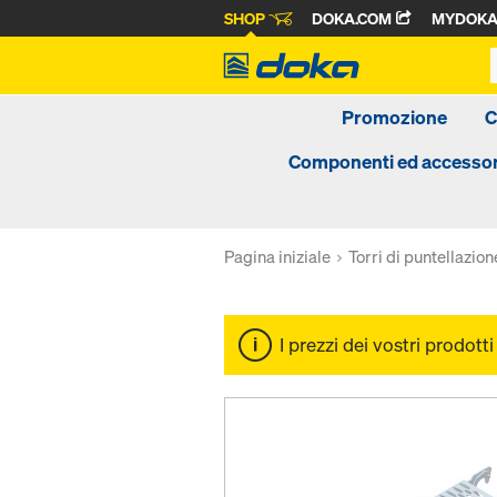
SHOP
DOKA.COM
MYDOK
Promozione
C
Componenti ed accessor
Pagina iniziale
Torri di puntellazion
I prezzi dei vostri prodott