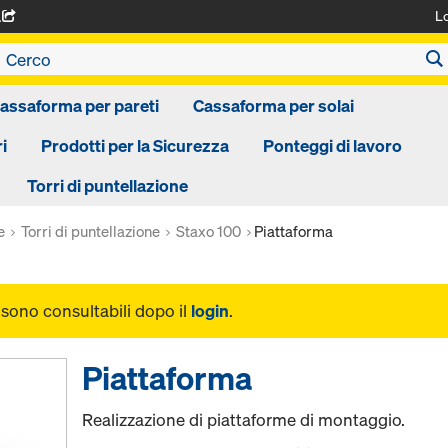
L
A
assaforma per pareti
Cassaforma per solai
i
Prodotti per la Sicurezza
Ponteggi di lavoro
Torri di puntellazione
e
Torri di puntellazione
Staxo 100
Piattaforma
i sono consultabili dopo il
login
.
Piattaforma
Realizzazione di piattaforme di montaggio.