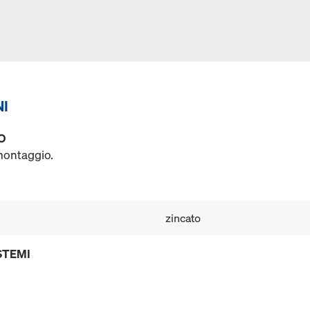
NI
O
 montaggio.
zincato
STEMI