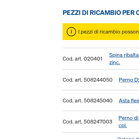
PEZZI DI RICAMBIO PER
I pezzi di ricambio posson
Spina ribalt
Cod. art. 020401
zinc.
Cod. art. 508244050
Perno D
Cod. art. 508245040
Asta fle
Perno di
Cod. art. 508247003
cpl.