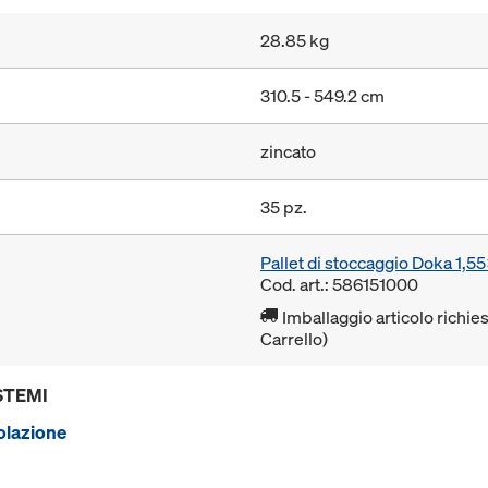
28.85 kg
310.5 - 549.2 cm
zincato
35 pz.
Pallet di stoccaggio Doka 1,
Cod. art.: 586151000
Imballaggio articolo richies
Carrello)
STEMI
golazione