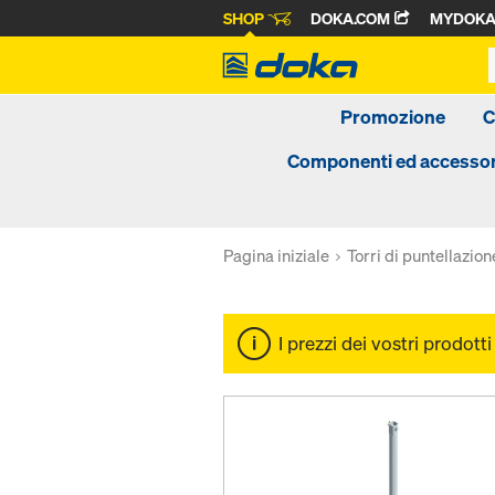
SHOP
DOKA.COM
MYDOK
Promozione
C
Componenti ed accessor
Pagina iniziale
Torri di puntellazion
I prezzi dei vostri prodott