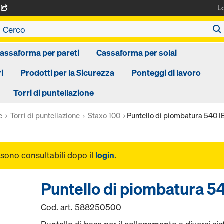
L
A
assaforma per pareti
Cassaforma per solai
i
Prodotti per la Sicurezza
Ponteggi di lavoro
Torri di puntellazione
e
Torri di puntellazione
Staxo 100
Puntello di piombatura 540 I
i sono consultabili dopo il
login
.
Puntello di piombatura 5
Cod. art.
588250500