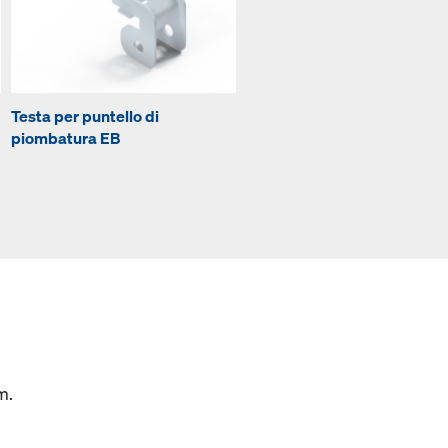
Testa per puntello di
Scarpetta EB
piombatura EB
m.