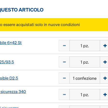
 QUESTO ARTICOLO
o essere acquistati solo in nuove condizioni
abile 6x42 St
Quantità
Quantità
25/93,5
Quantità
ssible D2,5
 sicurezza 340
Quantità