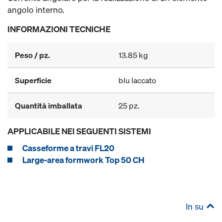
angolo interno.
INFORMAZIONI TECNICHE
Peso / pz.
13.85 kg
Superficie
blu laccato
Quantità imballata
25 pz.
APPLICABILE NEI SEGUENTI SISTEMI
Casseforme a travi FL20
Large-area formwork Top 50 CH
In su