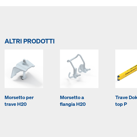
ALTRI PRODOTTI
Morsetto per
Morsetto a
Trave Do
trave H20
flangia H20
top P