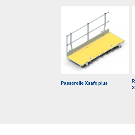
R
Passerelle Xsafe plus
X