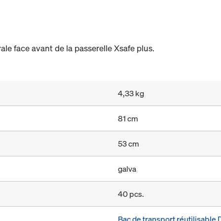
rale face avant de la passerelle Xsafe plus.
4,33 kg
81 cm
53 cm
galva
40 pcs.
Bac de transport réutilisabl