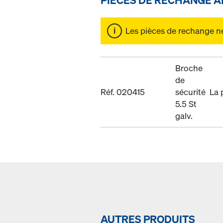
Les pièces de rechange ne 
Broche
de
Réf. 020415
sécurité
La 
5.5 St
galv.
AUTRES PRODUITS