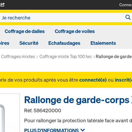
Conne
A
Coffrage de dalles
Coffrage de voiles
ires
Sécurité
Echafaudages
Etaiements
Coffrages mixtes
Coffrage mixte Top 100 tec
Rallonge de garde
prix de vos produits après vous être
connecté(e)
ou
inscrit(
Rallonge de garde-corps 
Réf.
586420000
Pour rallonger la protection latérale face avant d
PLUS D'INFORMATIONS