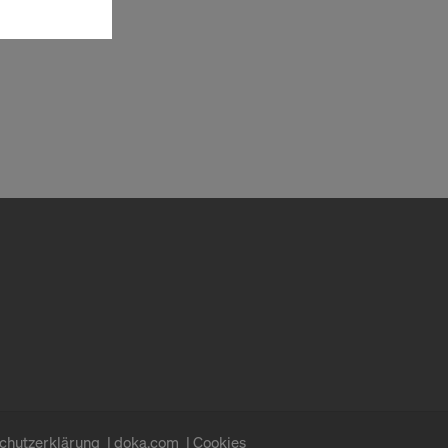
ausgewählten
n wie die
Anbieter
enen
ng auch
 Daten dem
htsbehelfe
 ablehnen,
ssen, indem
ederzeit
kie
kies
chutzerklärung
doka.com
Cookies