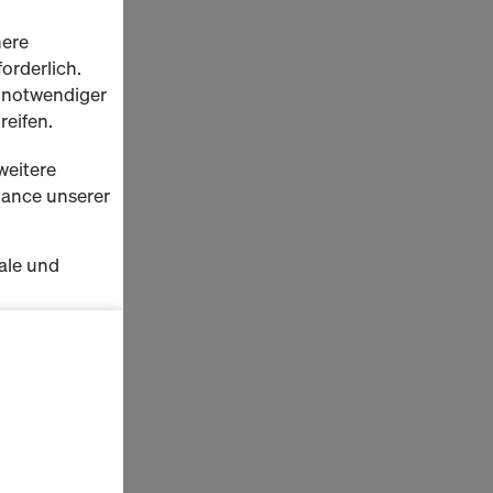
here
orderlich.
h notwendiger
reifen.
weitere
rmance unserer
ale und
s zu
schalten
en Sie der
lte