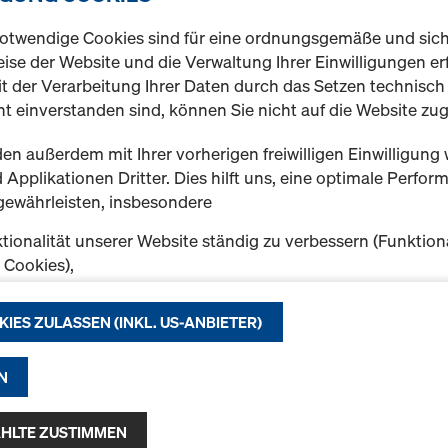
ort
otwendige Cookies sind für eine ordnungsgemäße und sic
ise der Website und die Verwaltung Ihrer Einwilligungen erf
t der Verarbeitung Ihrer Daten durch das Setzen technisc
t einverstanden sind, können Sie nicht auf die Website zug
en außerdem mit Ihrer vorherigen freiwilligen Einwilligung 
n Online Shop oder benötigen Hilfe bei Ihrer Bestellung?
Applikationen Dritter. Dies hilft uns, eine optimale Perfo
 steht Ihnen gerne zur Verfügung.
gewährleisten, insbesondere
tionalität unserer Website ständig zu verbessern (Funktion
k Cookies),
3 73 840
eibungslosen Einkauf bei der Nutzung des Doka Onlineshop
reich@doka.com
chen (Funktionale und Statistik-Cookies) oder
KIES ZULASSEN (INKL. US-ANBIETER)
e Werbung für Sie als User auf bestimmten Plattformen zu 
ing-Cookies).
ar
N
f "Alle Cookies zulassen (inkl. US-Anbieter)" klicken, stimm
n und Verwendung aller Cookies zu. Indem Sie auf "Ausgewäh
HLTE ZUSTIMMEN