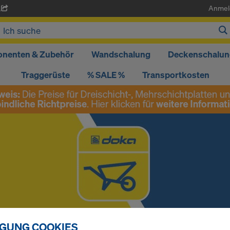
Anmel
A
nenten & Zubehör
Wandschalung
Deckenschalun
Traggerüste
% SALE %
Transportkosten
IGUNG COOKIES