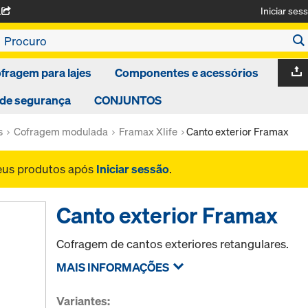
Iniciar ses
A
fragem para lajes
Componentes e acessórios
 de segurança
CONJUNTOS
s
Cofragem modulada
Framax Xlife
Canto exterior Framax
seus produtos após
Iniciar sessão
.
Canto exterior Framax
Cofragem de cantos exteriores retangulares.
MAIS INFORMAÇÕES
Variantes: