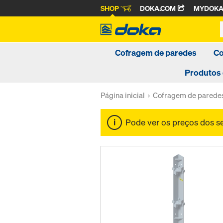
SHOP
DOKA.COM
MYDOK
Cofragem de paredes
Co
Produtos
Página inicial
Cofragem de parede
Pode ver os preços dos 