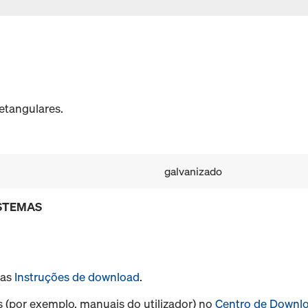
etangulares.
galvanizado
ISTEMAS
sas
Instruções de download
.
s (por exemplo, manuais do utilizador) no
Centro de Downl