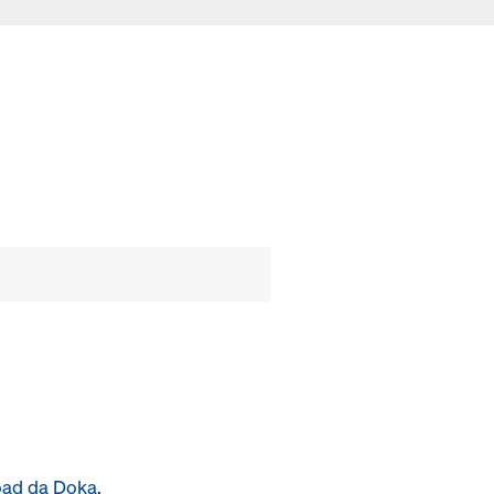
oad da Doka
.