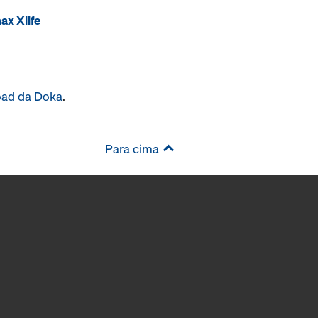
ax Xlife
oad da Doka
.
Para cima