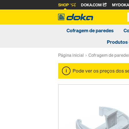
SHOP
DOKA.COM
MYDOK
Cofragem de paredes
Co
Produtos
Página inicial
Cofragem de parede
Pode ver os preços dos 