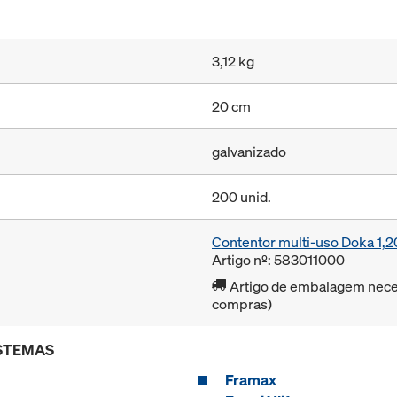
3,12 kg
20 cm
galvanizado
200 unid.
Contentor multi-uso Doka 1
Artigo nº: 583011000
Artigo de embalagem neces
compras)
ISTEMAS
Framax