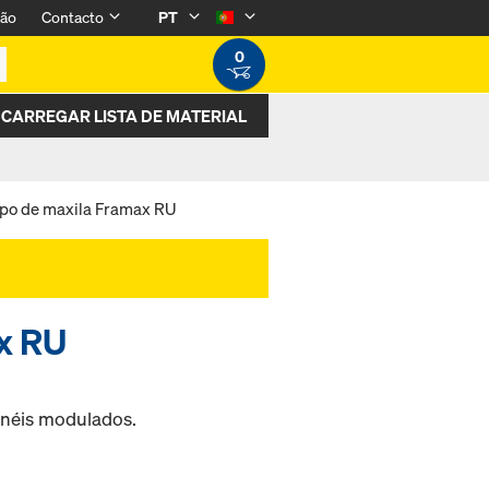
são
Contacto
PT
0
CARREGAR LISTA DE MATERIAL
o de maxila Framax RU
x RU
ainéis modulados.