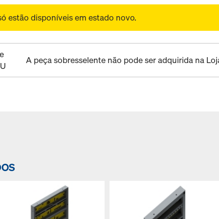
só estão disponíveis em estado novo.
e
A peça sobresselente não pode ser adquirida na Loj
RU
DOS