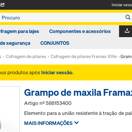
Iniciar ses
A
fragem para lajes
Componentes e acessórios
 de segurança
CONJUNTOS
s
Cofragem de pilares
Cofragem de pilares Framax Xlife
Gramp
seus produtos após
Iniciar sessão
.
Grampo de maxila Frama
Artigo nº
588153400
Elemento para a união resistente à tração de p
MAIS INFORMAÇÕES