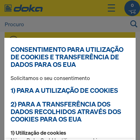
0
Pode ver os preços dos seus produtos após
Iniciar sessão
.
CONSENTIMENTO PARA UTILIZAÇÃO
DE COOKIES E TRANSFERÊNCIA DE
DADOS PARA OS EUA
Betão á vista
Solicitamos o seu consentimento
1) PARA A UTILIZAÇÃO DE COOKIES
8 produtos encontrados
2) PARA A TRANSFERÊNCIA DOS
DADOS RECOLHIDOS ATRAVÉS DOS
COOKIES PARA OS EUA
Mais procurados
1) Utilização de cookies
Cordão vedante D2cm