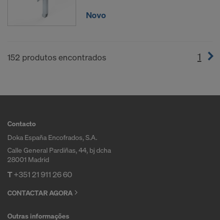
Novo
1
(cur
152 produtos encontrados
Contacto
Doka España Encofrados, S.A.
Calle General Pardiñas, 44, bj dcha
28001 Madrid
T
+351 21 911 26 60
CONTACTAR AGORA
Outras informações