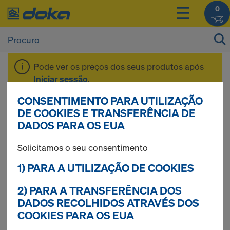
0
Pode ver os preços dos seus produtos após
Iniciar sessão
.
CONSENTIMENTO PARA UTILIZAÇÃO
Cofragem modulada
DE COOKIES E TRANSFERÊNCIA DE
DADOS PARA OS EUA
Solicitamos o seu consentimento
1) PARA A UTILIZAÇÃO DE COOKIES
1
(cur
152 produtos encontrados
2) PARA A TRANSFERÊNCIA DOS
Mais procurados
DADOS RECOLHIDOS ATRAVÉS DOS
COOKIES PARA OS EUA
Grampo ajustavel Framax