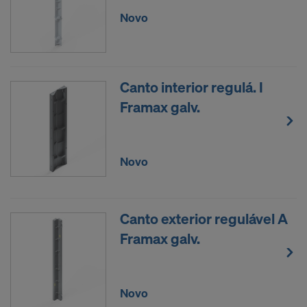
YouTube LLC
Novo
Necessitamos do seu consentimento expresso
para podermos continuar a transferir os seus
dados pessoais a estes operadores.
Canto interior regulá. I
Pode retirar o seu consentimento em qualquer
Framax galv.
momento com efeitos para o futuro, acedendo às
definições de cookies no site.
CONCORDA COM A UTILIZAÇÃO DE
Novo
COOKIES E A TRANSFERÊNCIA DOS
SEUS DADOS PESSOAIS PARA OS
EUA?
Canto exterior regulável A
Framax galv.
Novo