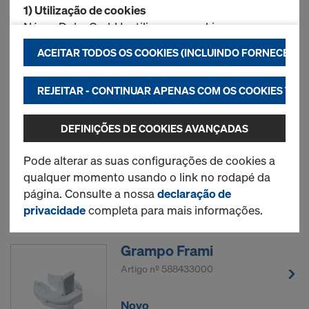
1) Utilização de cookies
Artigo nº
588168000
Nós, a Doka GmbH, utilizamos cookies e
aplicações de terceiros. Estes ajudam-nos a
Novo
ACEITAR TODOS OS COOKIES (INCLUINDO FORNECEDOR
garantir um desempenho ideal da nossa página
web, particularmente
REJEITAR - CONTINUAR APENAS COM OS COOKIES TE
a melhoria contínua da nossa página web
Gancho de elevação
(Obrigatório),
DEFINIÇÕES DE COOKIES AVANÇADAS
a possibilidade de uma compra simples em
Framax
caso de utilização da loja online Doka
Artigo nº
588149000
Pode alterar as suas configurações de cookies a
(Funcional e estatísticas), ou
qualquer momento usando o link no rodapé da
a inserção de anúncios adequados para o
Novo
página. Consulte a nossa
declaração de
utilizador em determinadas plataformas
privacidade
completa para mais informações.
(Marketing).
Grampo Frami
Pode encontrar mais informações sobre a
utilização de cookies na nossa
Declaração de
Artigo nº
588433000
privacidade
. Também lhe oferecemos a
possibilidade de selecionar os seus cookies
Novo