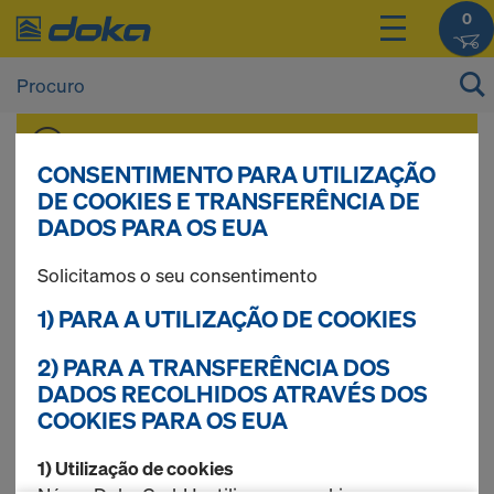
0
Pode ver os preços dos seus produtos após
Iniciar sessão
.
CONSENTIMENTO PARA UTILIZAÇÃO
DE COOKIES E TRANSFERÊNCIA DE
DADOS PARA OS EUA
Prumos
Solicitamos o seu consentimento
1) PARA A UTILIZAÇÃO DE COOKIES
17 produtos encontrados
2) PARA A TRANSFERÊNCIA DOS
DADOS RECOLHIDOS ATRAVÉS DOS
COOKIES PARA OS EUA
Mais procurados
1) Utilização de cookies
Prumo Doka Eurex 20 top