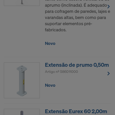
aprumo (inclinada). É adequado
Necessitamos do seu consentimento expresso
para cofragem de paredes, lajes e
para podermos continuar a transferir os seus
varandas altas, bem como para
dados pessoais a estes operadores.
suportar elementos pré-
Pode retirar o seu consentimento em qualquer
fabricados.
momento com efeitos para o futuro, acedendo às
definições de cookies no site.
Novo
CONCORDA COM A UTILIZAÇÃO DE
COOKIES E A TRANSFERÊNCIA DOS
SEUS DADOS PESSOAIS PARA OS
Extensão de prumo 0,50m
EUA?
Artigo nº
586011000
Novo
Extensão Eurex 60 2,00m