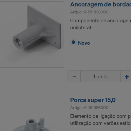
e LLC
Ancoragem de bordad
Artigo nº
581896000
s do seu consentimento expresso para podermos continuar
Componente de ancoragem
os pessoais a estes operadores.
unilateral.
r o seu consentimento em qualquer momento com efeitos pa
 definições de cookies no site.
Novo
A COM A UTILIZAÇÃO DE COOKIES E A
RÊNCIA DOS SEUS DADOS PESSOAIS PARA O
Quantidade
Porca super 15,0
Artigo nº
581966000
Elemento de ligação com pl
utilização com varões esti