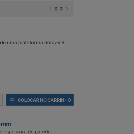
1
(current)
2
3
 de uma plataforma dobrável.
COLOCAR NO CARRINHO
,3mm
 espessura de parede.