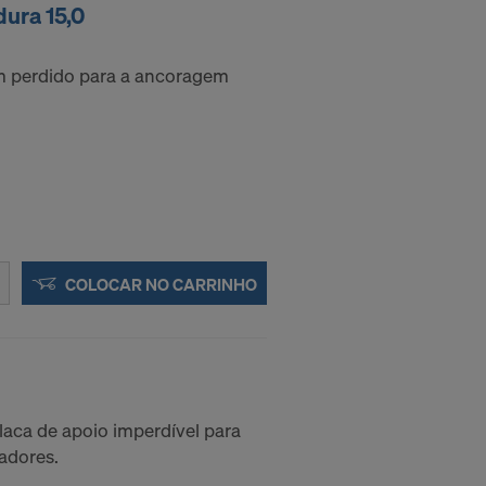
ura 15,0
 a transferir
 perdido para a ancoragem
ra o futuro,
S EUA?
COLOCAR NO CARRINHO
aca de apoio imperdível para
cadores.