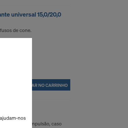
nte universal 15,0/20,0
fusos de cone.
COLOCAR NO CARRINHO
o 15,0
s ajudam-nos
ionamento de impulsão, caso