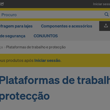
Iniciar ses
A
fragem para lajes
Componentes e acessórios
 de segurança
CONJUNTOS
ça
Plataformas de trabalho e protecção
seus produtos após
Iniciar sessão
.
Plataformas de trabal
protecção