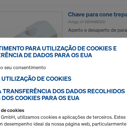
Chave para cone trepa
Artigo nº
581448000
Aperto e desaperto de para
Novo
IMENTO PARA UTILIZAÇÃO DE COOKIES E
RÊNCIA DE DADOS PARA OS EUA
 o seu consentimento
A UTILIZAÇÃO DE COOKIES
Quantidade
 A TRANSFERÊNCIA DOS DADOS RECOLHIDOS
 DOS COOKIES PARA OS EUA
Placa de assentament
o de cookies
Artigo nº
581692000
 GmbH, utilizamos cookies e aplicações de terceiros. Este
Fixação de cones de posic
um desempenho ideal da nossa página web, particularmente