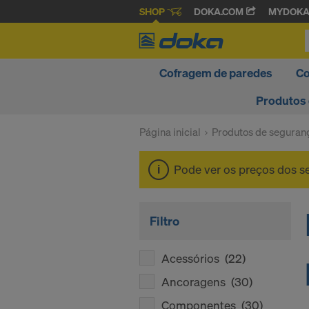
SHOP
DOKA.COM
MYDOK
Cofragem de paredes
Co
Produtos
Página inicial
Produtos de seguran
Pode ver os preços dos 
Filtro
Acessórios
(22)
Ancoragens
(30)
Componentes
(30)