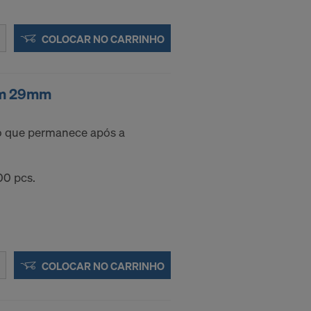
os EUA reside,
 autoridades
o possuir
COLOCAR NO CARRINHO
toridades
em 29mm
ndereços IP
o que permanece após a
ações:
0 pcs.
COLOCAR NO CARRINHO