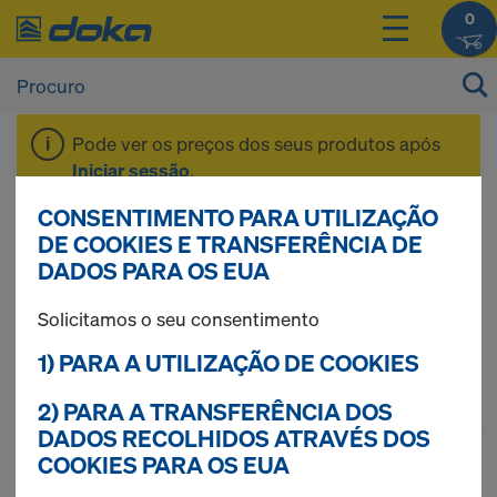
0
Pode ver os preços dos seus produtos após
Iniciar sessão
.
CONSENTIMENTO PARA UTILIZAÇÃO
Ancoragens/cones
DE COOKIES E TRANSFERÊNCIA DE
DADOS PARA OS EUA
de suspensão
Solicitamos o seu consentimento
1) PARA A UTILIZAÇÃO DE COOKIES
2) PARA A TRANSFERÊNCIA DOS
1
(cur
96 produtos encontrados
DADOS RECOLHIDOS ATRAVÉS DOS
COOKIES PARA OS EUA
Mais procurados