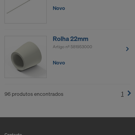
Novo
Rolha 22mm
Artigo nº
581953000
Novo
1
(cur
96 produtos encontrados
Contacto