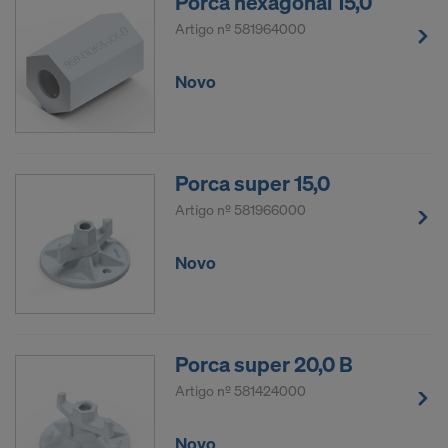
Porca hexagonal 15,0
controlo e vigilância e no facto de o mesmo não
Artigo nº
581964000
possuir direitos efetivos e exequíveis em relação a
este procedimento pelas autoridades americanas.
Novo
Os dados pessoais que transferimos para os EUA
são, especialmente, endereços IP (“endereço de
protocolo da Internet”).
Porca super 15,0
Colaboramos com os seguintes destinatários
Artigo nº
581966000
através de diversas aplicações:
Facebook LLC
Novo
Google LLC
MaxMind Inc.
Microsoft Corporation
Monotype Imaging Holdings Inc.
Porca super 20,0 B
Rocket Science Group LLC
Artigo nº
581424000
Sketchfab Inc.
The Trade Desk, Inc.
Vimeo LLC
Novo