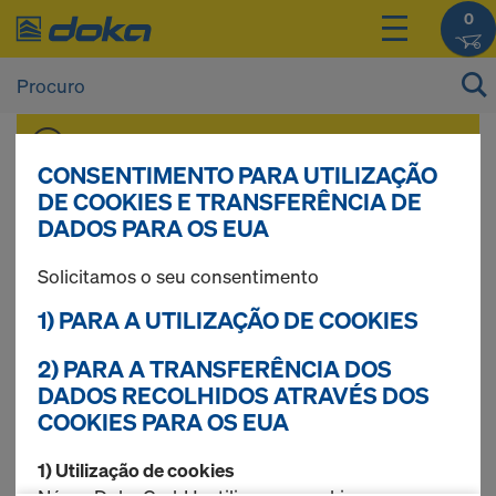
0
Pode ver os preços dos seus produtos após
Iniciar sessão
.
CONSENTIMENTO PARA UTILIZAÇÃO
DE COOKIES E TRANSFERÊNCIA DE
DADOS PARA OS EUA
Vigas de cofragem
Solicitamos o seu consentimento
1) PARA A UTILIZAÇÃO DE COOKIES
4 produtos encontrados
2) PARA A TRANSFERÊNCIA DOS
DADOS RECOLHIDOS ATRAVÉS DOS
COOKIES PARA OS EUA
Mais procurados
1) Utilização de cookies
Viga Doka H20 top N