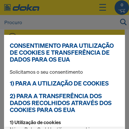
0
Pode ver os preços dos seus produtos após
Iniciar sessão
.
CONSENTIMENTO PARA UTILIZAÇÃO
DE COOKIES E TRANSFERÊNCIA DE
DADOS PARA OS EUA
Prumo Eurex top
Solicitamos o seu consentimento
1) PARA A UTILIZAÇÃO DE COOKIES
3 produtos encontrados
2) PARA A TRANSFERÊNCIA DOS
DADOS RECOLHIDOS ATRAVÉS DOS
COOKIES PARA OS EUA
Mais procurados
1) Utilização de cookies
Prumo Doka Eurex 20 top