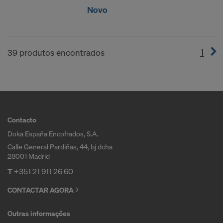
Novo
1
(cur
39 produtos encontrados
Contacto
Doka España Encofrados, S.A.
Calle General Pardiñas, 44, bj dcha
28001 Madrid
T
+351 21 911 26 60
CONTACTAR AGORA
Outras informações