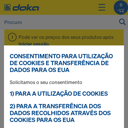
0
Pode ver os preços dos seus produtos após
Iniciar sessão
.
CONSENTIMENTO PARA UTILIZAÇÃO
Dokaflex
DE COOKIES E TRANSFERÊNCIA DE
DADOS PARA OS EUA
Solicitamos o seu consentimento
1) PARA A UTILIZAÇÃO DE COOKIES
1
(cur
39 produtos encontrados
2) PARA A TRANSFERÊNCIA DOS
Mais procurados
DADOS RECOLHIDOS ATRAVÉS DOS
COOKIES PARA OS EUA
Prumo Doka Eurex 20 top