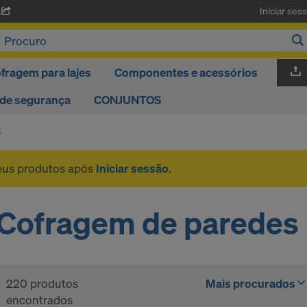
Iniciar ses
A
fragem para lajes
Componentes e acessórios
 de segurança
CONJUNTOS
s
seus produtos após
Iniciar sessão
.
Cofragem de paredes
220 produtos
Mais procurados
encontrados