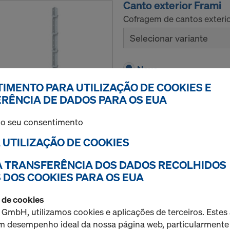
Canto exterior Frami
Cofragem de cantos exterio
Selecionar variante
Novo
IMENTO PARA UTILIZAÇÃO DE COOKIES E
RÊNCIA DE DADOS PARA OS EUA
 o seu consentimento
Quantidade
A UTILIZAÇÃO DE COOKIES
 A TRANSFERÊNCIA DOS DADOS RECOLHIDOS
Painel universal Frama
 DOS COOKIES PARA OS EUA
Cofragem de cantos exterio
topo e cofragens de pilares
o de cookies
 GmbH, utilizamos cookies e aplicações de terceiros. Este
Selecionar variante
um desempenho ideal da nossa página web, particularmente