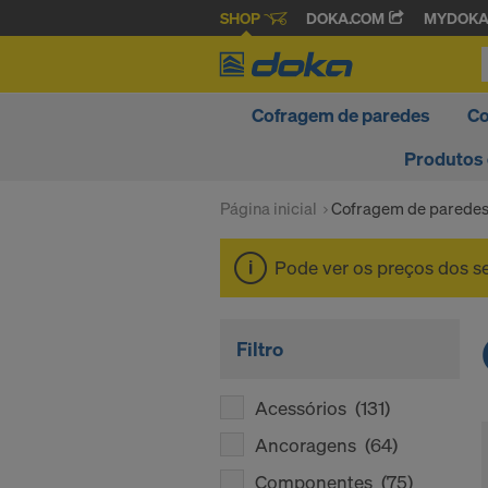
SHOP
DOKA.COM
MYDOK
Cofragem de paredes
Co
Produtos
Página inicial
Cofragem de parede
Pode ver os preços dos 
Filtro
Acessórios
(131)
Ancoragens
(64)
Componentes
(75)