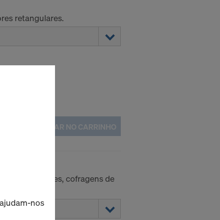
res retangulares.
COLOCAR NO CARRINHO
x Xlife
res retangulares, cofragens de
.
s ajudam-nos