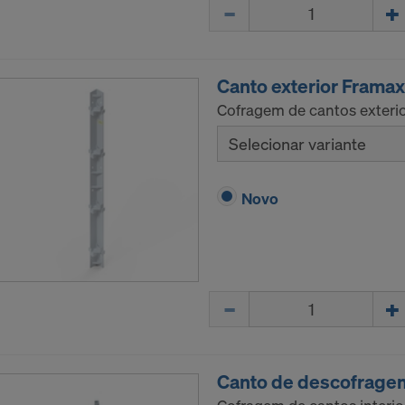
zador, o risco de uma transferência de dados pessoais para 
Quantidade
ar, na possibilidade de acesso aos seus dados por parte das
para fins de controlo e vigilância e no facto de o mesmo nã
etivos e exequíveis em relação a este procedimento pelas au
Canto exterior Framax
Cofragem de cantos exterio
ssoais que transferimos para os EUA são, especialmente, e
Selecionar variante
e protocolo da Internet”).
 com os seguintes destinatários através de diversas aplic
Novo
ok LLC
LLC
 Inc.
ft Corporation
Quantidade
e Imaging Holdings Inc.
Science Group LLC
b Inc.
e Desk, Inc.
Canto de descofragem
LLC