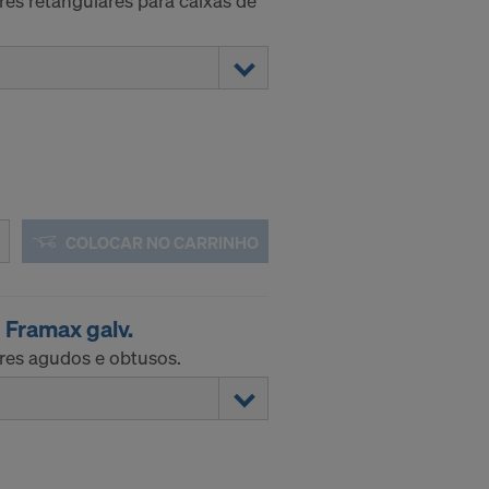
res retangulares para caixas de
 a transferir
ra o futuro,
S EUA?
COLOCAR NO CARRINHO
I Framax galv.
res agudos e obtusos.