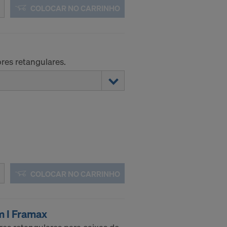
os EUA reside,
COLOCAR NO CARRINHO
 autoridades
o possuir
toridades
res retangulares.
ndereços IP
ações:
COLOCAR NO CARRINHO
 I Framax