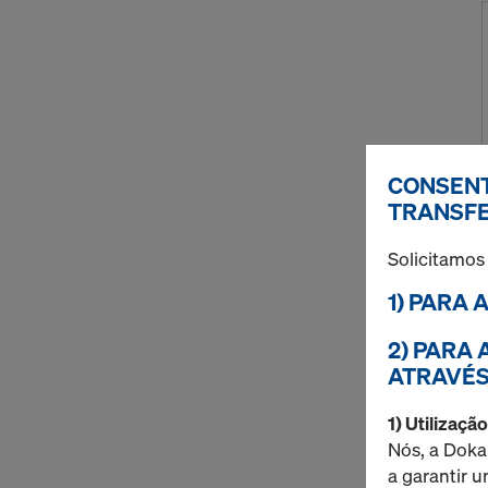
CONSENT
TRANSFE
Solicitamos
1) PARA 
2) PARA
ATRAVÉS
1) Utilizaçã
Nós, a Doka
a garantir 