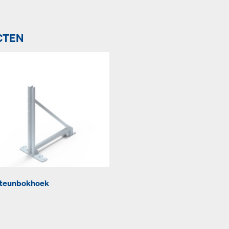
CTEN
teunbokhoek