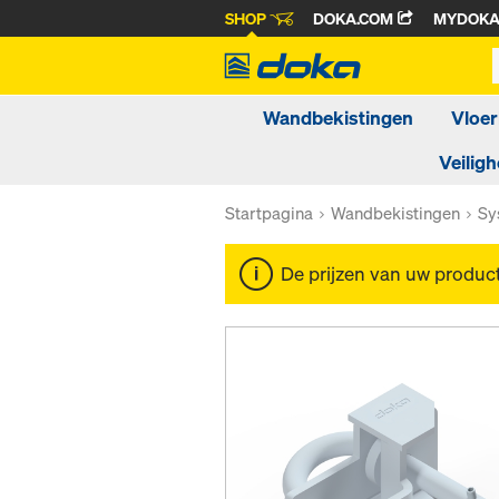
SHOP
DOKA.COM
MYDOK
Wandbekistingen
Vloer
Veiligh
Startpagina
Wandbekistingen
Sy
De prijzen van uw produc