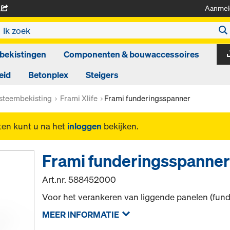
Aanmel
A
bekistingen
Componenten & bouwaccessoires
eid
Betonplex
Steigers
steembekisting
Frami Xlife
Frami funderingsspanner
ten kunt u na het
inloggen
bekijken.
Frami funderingsspanne
Art.nr.
588452000
Voor het verankeren van liggende panelen (fund
MEER INFORMATIE