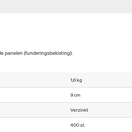
e panelen (funderingsbekisting).
1,6 kg
9 cm
Verzinkt
400 st.