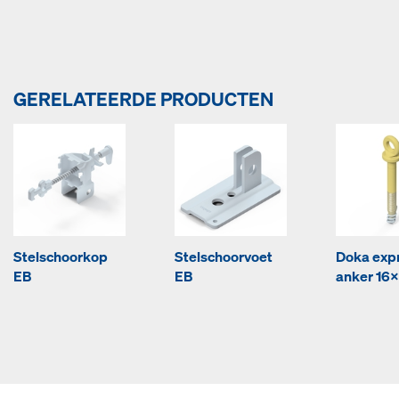
GERELATEERDE PRODUCTEN
Stelschoorkop
Stelschoorvoet
Doka exp
EB
EB
anker 16