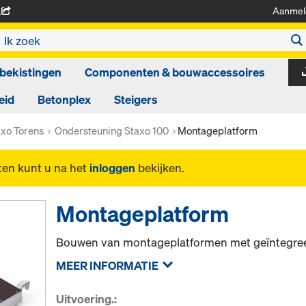
Aanmel
A
bekistingen
Componenten & bouwaccessoires
eid
Betonplex
Steigers
axo Torens
Ondersteuning Staxo 100
Montageplatform
ten kunt u na het
inloggen
bekijken.
Montageplatform
Bouwen van montageplatformen met geïntegre
MEER INFORMATIE
Uitvoering.: