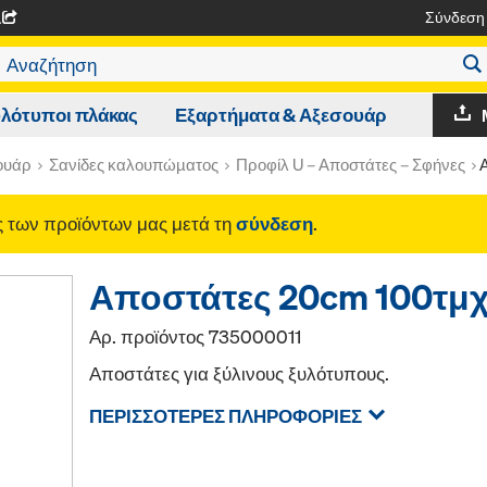
Σύνδεση
A
λότυποι πλάκας
Εξαρτήματα & Αξεσουάρ
ουάρ
Σανίδες καλουπώµατος
Προφίλ U – Αποστάτες – Σφήνες
ές των προϊόντων μας μετά τη
σύνδεση
.
Αποστάτες 20cm 100τμ
Αρ. προϊόντος
735000011
Αποστάτες για ξύλινους ξυλότυπους.
ΠΕΡΙΣΣΌΤΕΡΕΣ ΠΛΗΡΟΦΟΡΊΕΣ