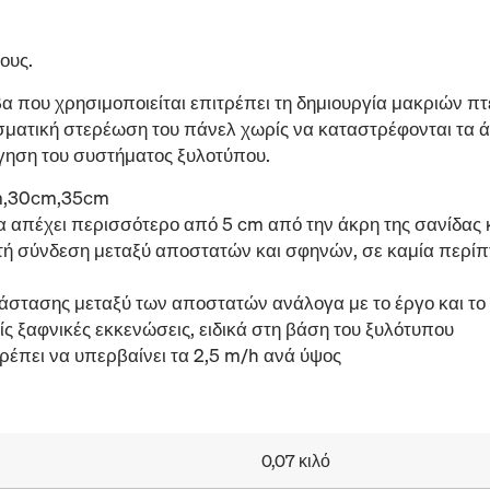
ους.
α που χρησιμοποιείται επιτρέπει τη δημιουργία μακριών π
ματική στερέωση του πάνελ χωρίς να καταστρέφονται τα άκ
γηση του συστήματος ξυλοτύπου.
cm,30cm,35cm
α απέχει περισσότερο από 5 cm από την άκρη της σανίδα
ή σύνδεση μεταξύ αποστατών και σφηνών, σε καμία περίπ
άστασης μεταξύ των αποστατών ανάλογα με το έργο και το
ίς ξαφνικές εκκενώσεις, ειδικά στη βάση του ξυλότυπου
έπει να υπερβαίνει τα 2,5 m/h ανά ύψος
0,07 κιλό