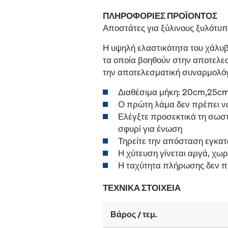
ΠΛΗΡΟΦΟΡΊΕΣ ΠΡΟΪΌΝΤΟΣ
Αποστάτες για ξύλινους ξυλότυπ
Η υψηλή ελαστικότητα του χάλυβ
τα οποία βοηθούν στην αποτελεσ
την αποτελεσματική συναρμολό
Διαθέσιμα μήκη: 20cm,25
Ο πρώτη λάμα δεν πρέπει ν
Ελέγξτε προσεκτικά τη σωστ
σφυρί για ένωση
Τηρείτε την απόσταση εγκατ
Η χύτευση γίνεται αργά, χωρ
Η ταχύτητα πλήρωσης δεν πρ
ΤΕΧΝΙΚΆ ΣΤΟΙΧΕΊΑ
Βάρος / τεμ.