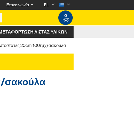
Επικοινωνία
EL
0
ΜΕΤΑΦΌΡΤΩΣΗ ΛΊΣΤΑΣ ΥΛΙΚΏΝ
Αποστάτες 20cm 100τμχ/σακούλα
χ/σακούλα