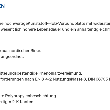
EN
eine hochwertigeKunststoff-Holz-Verbundplatte mit widersta
e wesent lich höhere Lebensdauer und ein anhaltendgleich
 aus nordischer Birke.
e angeordnet.
 witterungsbeständige Phenolharzverleimung.
 Anforderungen nach EN 314-2 Nutzungsklasse 3, DIN 6870
rkte Polypropylenbeschichtung.
rtiger 2-K Kanten