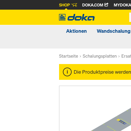
SHOP
DOKA.COM
MYDOK
Aktionen
Wandschalung
Startseite
Schalungsplatten
Ersa
Die Produktpreise werde