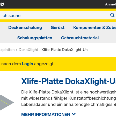
Anmel
A
Deckenschalung
Gerüst
Komponenten & Zub
Schalungsplatten
Gebrauchtmaterial
tzplatten
DokaXlight
Xlife-Platte DokaXlight-Uni
n nach dem
Login
angezeigt.
Xlife-Platte DokaXlight-U
Die Xlife-Platte DokaXlight ist eine hochwertig
mit widerstands fähiger Kunststoffbeschichtung 
Lebensdauer und ein anhaltendgleichmäßiges B
MEHR INFORMATIONEN