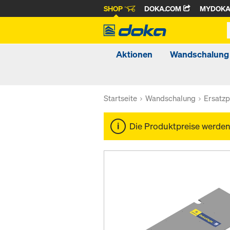
SHOP
DOKA.COM
MYDOK
Aktionen
Wandschalung
Startseite
Wandschalung
Ersatzp
Die Produktpreise werde