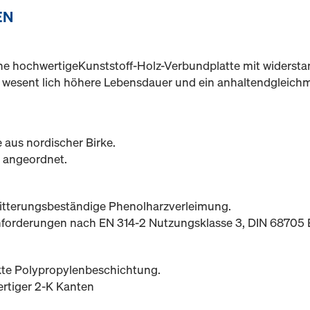
EN
eine hochwertigeKunststoff-Holz-Verbundplatte mit widersta
e wesent lich höhere Lebensdauer und ein anhaltendgleich
 aus nordischer Birke.
e angeordnet.
 witterungsbeständige Phenolharzverleimung.
 Anforderungen nach EN 314-2 Nutzungsklasse 3, DIN 6870
rkte Polypropylenbeschichtung.
rtiger 2-K Kanten