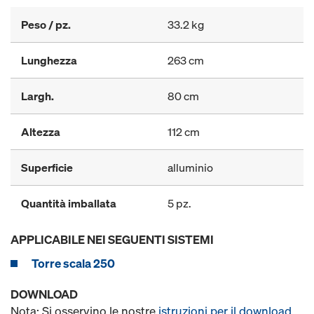
Peso / pz.
33.2 kg
Lunghezza
263 cm
Largh.
80 cm
Altezza
112 cm
Superficie
alluminio
Quantità imballata
5 pz.
APPLICABILE NEI SEGUENTI SISTEMI
Torre scala 250
DOWNLOAD
Nota: Si osservino le nostre
istruzioni per il download
.