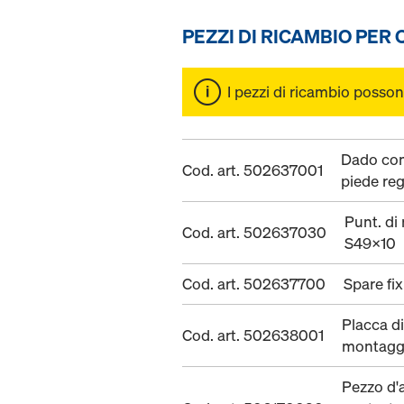
PEZZI DI RICAMBIO PER
I pezzi di ricambio posson
Dado com
Cod. art. 502637001
piede reg
Punt. di
Cod. art. 502637030
S49x10
Cod. art. 502637700
Spare fix
Placca di
Cod. art. 502638001
montagg
Pezzo d'