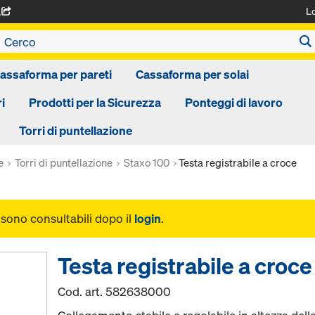
L
A
assaforma per pareti
Cassaforma per solai
i
Prodotti per la Sicurezza
Ponteggi di lavoro
Torri di puntellazione
e
Torri di puntellazione
Staxo 100
Testa registrabile a croce
i sono consultabili dopo il
login
.
Testa registrabile a croce
Cod. art.
582638000