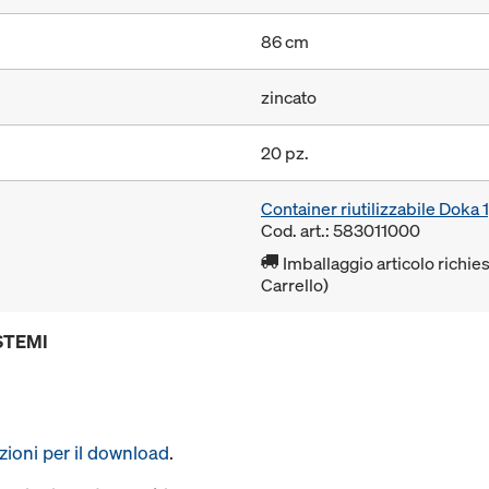
86 cm
zincato
20 pz.
Container riutilizzabile Dok
Cod. art.: 583011000
Imballaggio articolo richies
Carrello)
STEMI
uzioni per il download
.