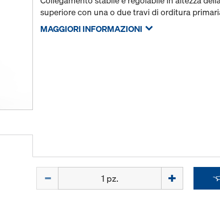
Collegamento stabile e regolabile in altezza della
superiore con una o due travi di orditura primar
MAGGIORI INFORMAZIONI
Quantità