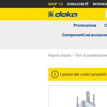
SHOP
DOKA.COM
MYDOK
Promozione
C
Componenti ed accessor
Pagina iniziale
Torri di puntellazion
I prezzi dei vostri prodott