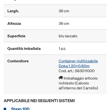
Largh.
36 cm
Altezza
36 cm
Superficie
blu laccato
Quantità imballata
1 pz.
Contenitore
Container riutilizzabile
Doka 1,20x0,80m
Cod. art.: 583011000
Imballaggio articolo
richiesto (Calcolo
all'interno del Carrello)
APPLICABILE NEI SEGUENTI SISTEMI
Staxo 100