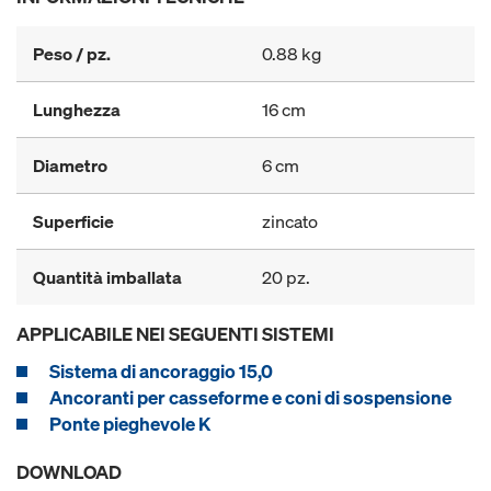
Peso / pz.
0.88 kg
Lunghezza
16 cm
Diametro
6 cm
Superficie
zincato
Quantità imballata
20 pz.
APPLICABILE NEI SEGUENTI SISTEMI
Sistema di ancoraggio 15,0
Ancoranti per casseforme e coni di sospensione
Ponte pieghevole K
DOWNLOAD