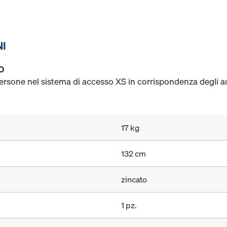
NI
O
ersone nel sistema di accesso XS in corrispondenza degli ac
17 kg
132 cm
zincato
1 pz.