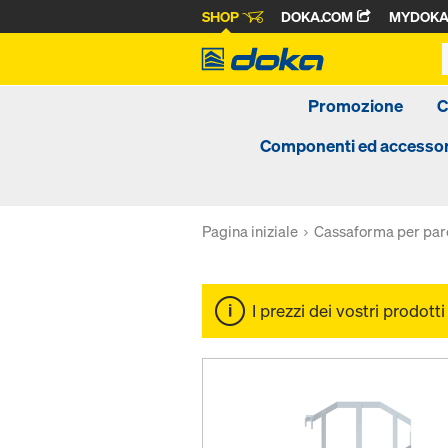
SHOP
DOKA.COM
MYDOK
Promozione
C
Componenti ed accessor
Pagina iniziale
Cassaforma per par
I prezzi dei vostri prodott