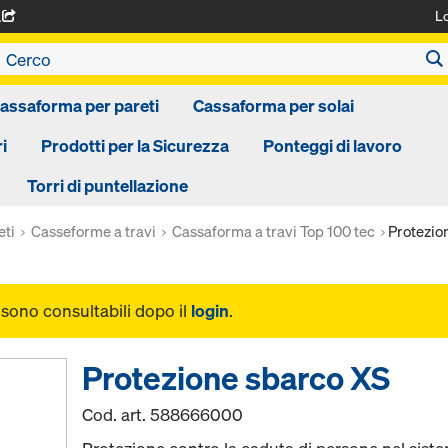
L
A
assaforma per pareti
Cassaforma per solai
i
Prodotti per la Sicurezza
Ponteggi di lavoro
Torri di puntellazione
eti
Casseforme a travi
Cassaforma a travi Top 100 tec
Protezio
i sono consultabili dopo il
login
.
Protezione sbarco XS
Cod. art.
588666000