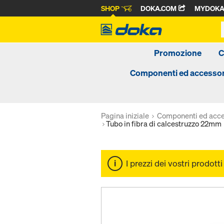
SHOP
DOKA.COM
MYDOK
Promozione
C
Componenti ed accessor
Pagina iniziale
Componenti ed acce
Tubo in fibra di calcestruzzo 22mm
I prezzi dei vostri prodott