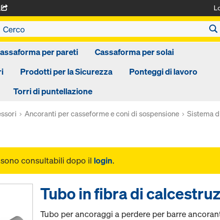
L
A
assaforma per pareti
Cassaforma per solai
i
Prodotti per la Sicurezza
Ponteggi di lavoro
Torri di puntellazione
ssori
Ancoranti per casseforme e coni di sospensione
Sistema d
i sono consultabili dopo il
login
.
Tubo in fibra di calcest
Tubo per ancoraggi a perdere per barre ancoranti 