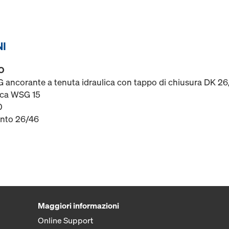
NI
O
ncorante a tenuta idraulica con tappo di chiusura DK 26/1
lica WSG 15
0
ento 26/46
Maggiori informazioni
Online Support