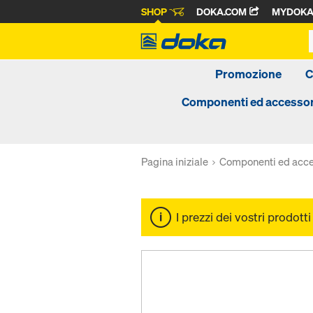
SHOP
DOKA.COM
MYDOK
Promozione
C
Componenti ed accessor
Pagina iniziale
Componenti ed acce
I prezzi dei vostri prodott