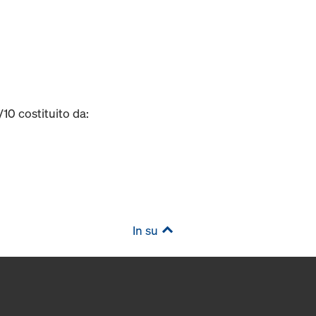
0 costituito da:
In su