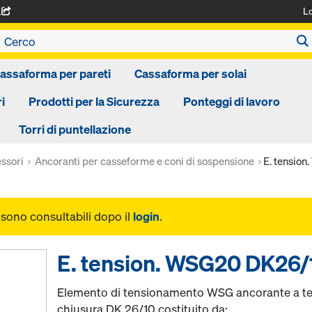
L
A
assaforma per pareti
Cassaforma per solai
i
Prodotti per la Sicurezza
Ponteggi di lavoro
Torri di puntellazione
ssori
Ancoranti per casseforme e coni di sospensione
E. tension
i sono consultabili dopo il
login
.
E. tension. WSG20 DK26/
Elemento di tensionamento WSG ancorante a ten
chiusura DK 26/10 costituito da: