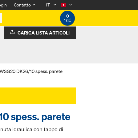
ogin
Contatto
IT
0
CARICA LISTA ARTICOLI
. WSG20 DK26/10 spess. parete
10 spess. parete
uta idraulica con tappo di