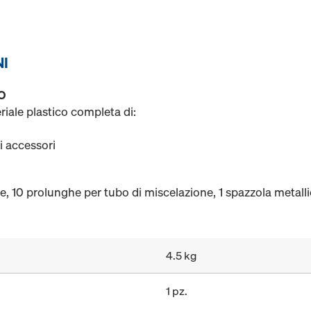
NI
O
riale plastico completa di:
i accessori
ne, 10 prolunghe per tubo di miscelazione, 1 spazzola metal
4.5 kg
1 pz.