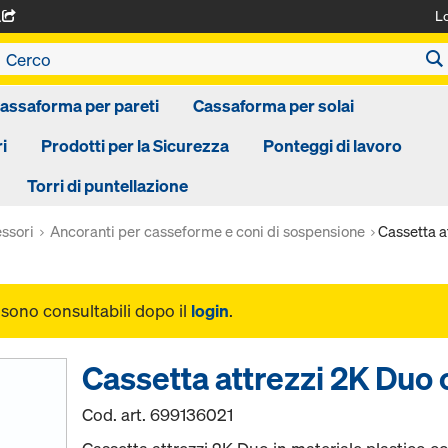
L
A
assaforma per pareti
Cassaforma per solai
i
Prodotti per la Sicurezza
Ponteggi di lavoro
Torri di puntellazione
ssori
Ancoranti per casseforme e coni di sospensione
Cassetta a
i sono consultabili dopo il
login
.
Cassetta attrezzi 2K Duo
Cod. art.
699136021