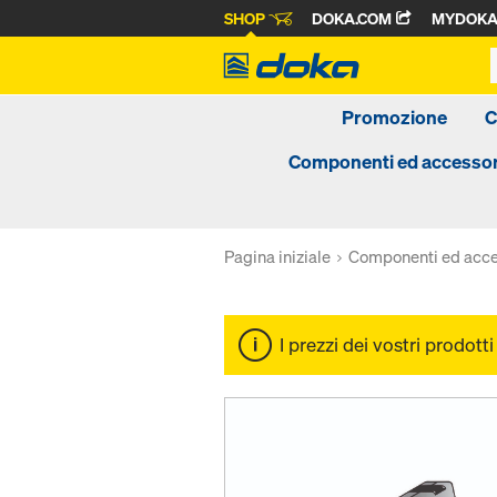
SHOP
DOKA.COM
MYDOK
Promozione
C
Componenti ed accessor
Pagina iniziale
Componenti ed acce
I prezzi dei vostri prodott