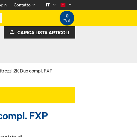
ogin
Contatto
IT
0
CARICA LISTA ARTICOLI
ttrezzi 2K Duo compl. FXP
 compl. FXP