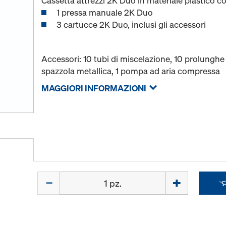
Cassetta attrezzi 2K Duo in materiale plastico c
1 pressa manuale 2K Duo
3 cartucce 2K Duo, inclusi gli accessori
Accessori: 10 tubi di miscelazione, 10 prolunghe 
spazzola metallica, 1 pompa ad aria compressa
MAGGIORI INFORMAZIONI
Quantità