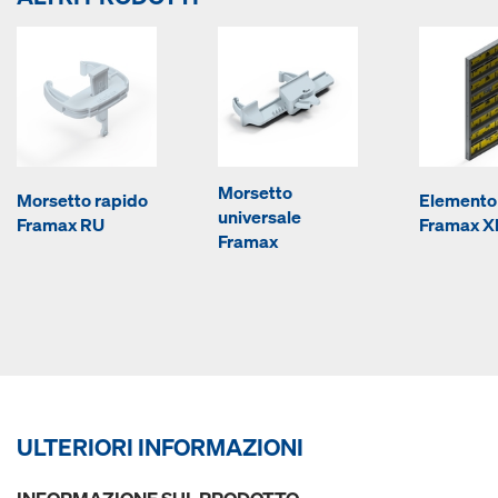
Morsetto
Morsetto rapido
Elemento 
universale
Framax RU
Framax Xl
Framax
ULTERIORI INFORMAZIONI