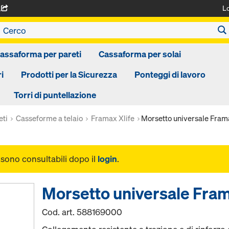
L
A
assaforma per pareti
Cassaforma per solai
i
Prodotti per la Sicurezza
Ponteggi di lavoro
Torri di puntellazione
eti
Casseforme a telaio
Framax Xlife
Morsetto universale Fram
i sono consultabili dopo il
login
.
Morsetto universale Fra
Cod. art.
588169000