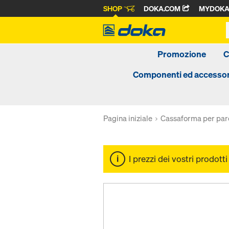
SHOP
DOKA.COM
MYDOK
Promozione
C
Componenti ed accessor
Pagina iniziale
Cassaforma per par
I prezzi dei vostri prodott