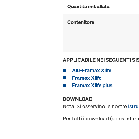
Quantità imballata
Contenitore
APPLICABILE NEI SEGUENTI SI
Alu-Framax Xlife
Framax Xlife
Framax Xlife plus
DOWNLOAD
Nota: Si osservino le nostre
istr
Per tutti i download (ad es Infor