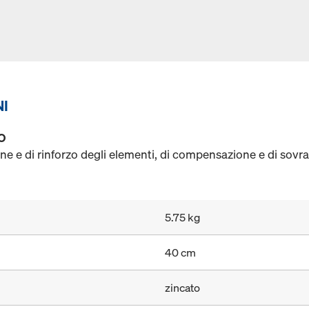
NI
O
ne e di rinforzo degli elementi, di compensazione e di sovr
5.75 kg
40 cm
zincato