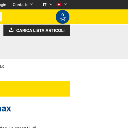
ogin
Contatto
IT
0
CARICA LISTA ARTICOLI
ax
max