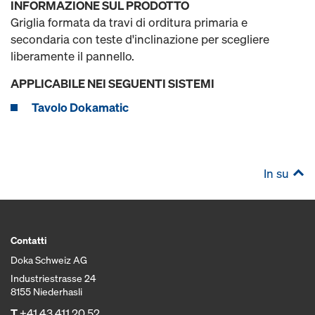
INFORMAZIONE SUL PRODOTTO
Griglia formata da travi di orditura primaria e
secondaria con teste d'inclinazione per scegliere
liberamente il pannello.
APPLICABILE NEI SEGUENTI SISTEMI
Tavolo Dokamatic
In su
Contatti
Doka Schweiz AG
Industriestrasse 24
8155 Niederhasli
T
+41 43 411 20 52