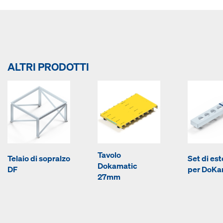
ALTRI PRODOTTI
Tavolo
Telaio di sopralzo
Set di es
Dokamatic
DF
per DoKar
27mm