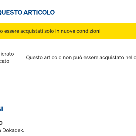
 QUESTO ARTICOLO
o essere acquistati solo in nuove condizioni
ierato
Questo articolo non può essere acquistato nell
cato
NI
O
mo Dokadek.