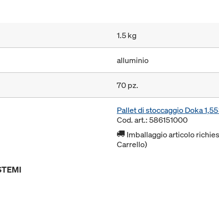
1.5 kg
alluminio
70 pz.
Pallet di stoccaggio Doka 1,
Cod. art.: 586151000
Imballaggio articolo richies
Carrello)
STEMI