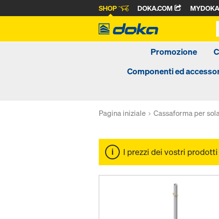
SHOP
DOKA.COM
MYDOK
Promozione
C
Componenti ed accessor
Pagina iniziale
Cassaforma per sola
I prezzi dei vostri prodott