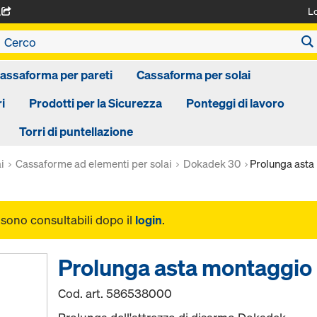
L
A
assaforma per pareti
Cassaforma per solai
i
Prodotti per la Sicurezza
Ponteggi di lavoro
Torri di puntellazione
i
Cassaforme ad elementi per solai
Dokadek 30
Prolunga ast
i sono consultabili dopo il
login
.
Prolunga asta montaggi
Cod. art.
586538000