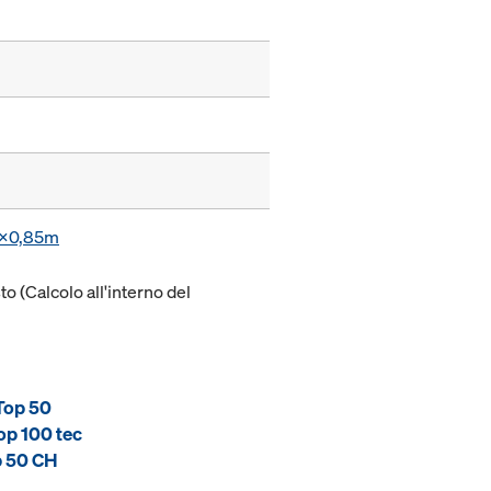
55x0,85m
to (Calcolo all'interno del
Top 50
op 100 tec
p 50 CH