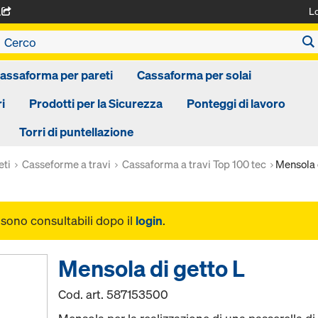
L
A
assaforma per pareti
Cassaforma per solai
i
Prodotti per la Sicurezza
Ponteggi di lavoro
Torri di puntellazione
eti
Casseforme a travi
Cassaforma a travi Top 100 tec
Mensola 
i sono consultabili dopo il
login
.
Mensola di getto L
Cod. art.
587153500