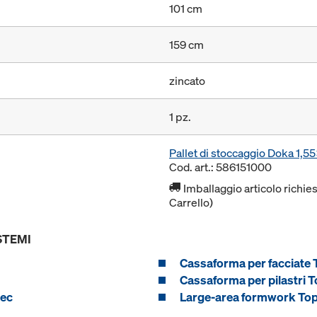
101 cm
159 cm
zincato
1 pz.
Pallet di stoccaggio Doka 1,
Cod. art.: 586151000
Imballaggio articolo richies
Carrello)
STEMI
Cassaforma per facciate 
Cassaforma per pilastri T
tec
Large-area formwork To