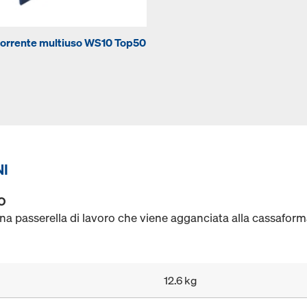
orrente multiuso WS10 Top50
NI
O
una passerella di lavoro che viene agganciata alla cassaform
12.6 kg