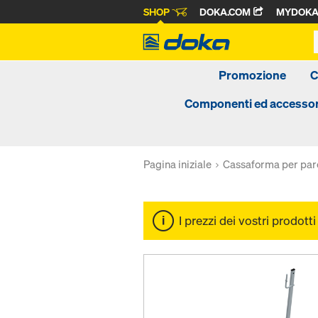
SHOP
DOKA.COM
MYDOK
Promozione
C
Componenti ed accessor
Pagina iniziale
Cassaforma per par
I prezzi dei vostri prodott