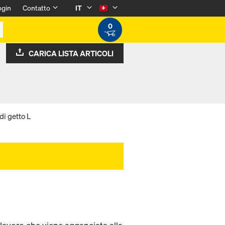
ogin
Contatto
IT
0
CARICA LISTA ARTICOLI
di getto L