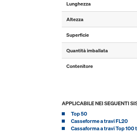
Lunghezza
Altezza
Superficie
Quantità imballata
Contenitore
APPLICABILE NEI SEGUENTI SI
Top 50
Casseforme a travi FL20
Cassaforma a travi Top 100 