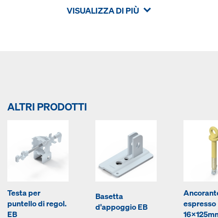
VISUALIZZA DI PIÙ
ALTRI PRODOTTI
Testa per
Ancorant
Basetta
puntello di regol.
espresso
d'appoggio EB
EB
16x125m