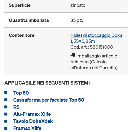
Superficie
zincato
Quantità imballata
35 pz.
Contenitore
Pallet di stoccaggio Doka
1,55x0,85m
Cod. art.: 586151000
Imballaggio articolo
richiesto (Calcolo
all'interno del Carrello)
APPLICABILE NEI SEGUENTI SISTEMI
Top 50
Cassaforma per facciate Top 50
RS
Alu-Framax Xlife
Tavolo DokaXdek
Framax Xlife