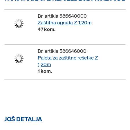
Br. artikla 586640000
Zaštitna ograda Z 1,20m
47 kom.
Br. artikla 586646000
Paleta za zaštitne rešetke Z
1,20m
1 kom.
JOŠ DETALJA