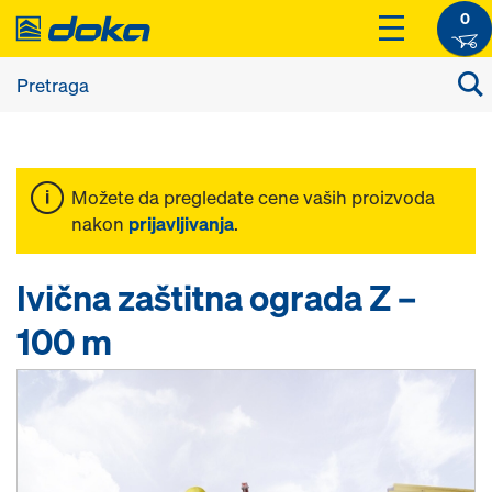
0
Možete da pregledate cene vaših proizvoda
nakon
prijavljivanja
.
Ivična zaštitna ograda Z –
100 m