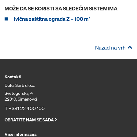
MOŽE DA SE KORISTI SA SLEDEĆIM SISTEMIMA
Ivična zaštitna ograda Z – 100 m’
Nazad na vrh
Kontakti
Doka Serb d.o.o.
Svetogorska, 4
22310, Šimanovci
T
+381 22 400 100
OBRATITE NAM SE SADA
Više informacija