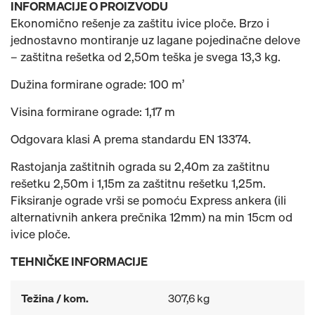
INFORMACIJE O PROIZVODU
Ekonomično rešenje za zaštitu ivice ploče. Brzo i
jednostavno montiranje uz lagane pojedinačne delove
– zaštitna rešetka od 2,50m teška je svega 13,3 kg.
Dužina formirane ograde: 100 m’
Visina formirane ograde: 1,17 m
Odgovara klasi A prema standardu EN 13374.
Rastojanja zaštitnih ograda su 2,40m za zaštitnu
rešetku 2,50m i 1,15m za zaštitnu rešetku 1,25m.
Fiksiranje ograde vrši se pomoću Express ankera (ili
alternativnih ankera prečnika 12mm) na min 15cm od
ivice ploče.
TEHNIČKE INFORMACIJE
Težina / kom.
307,6 kg