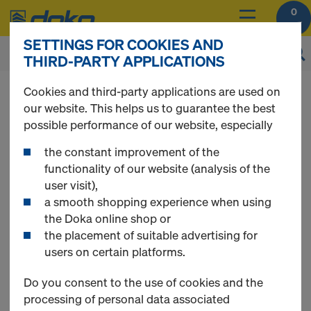
0
SETTINGS FOR COOKIES AND
THIRD-PARTY APPLICATIONS
Impresum/Odricanj
Cookies and third-party applications are used on
our website. This helps us to guarantee the best
possible performance of our website, especially
e odgovornosti
the constant improvement of the
functionality of our website (analysis of the
user visit),
1. PREDUZEĆE ZA OPLATNU TEHNIKU,
a smooth shopping experience when using
TRGOVINU I USLUGE DOKA SERB DOO
the Doka online shop or
ŠIMANOVCI
the placement of suitable advertising for
users on certain platforms.
U skladu sa članom 6. Zakona o elektronskoj trgovini
Republike Srbije u nastavku se potencijalnim
Do you consent to the use of cookies and the
korisnicima usluga i nadležnim organima državne
processing of personal data associated