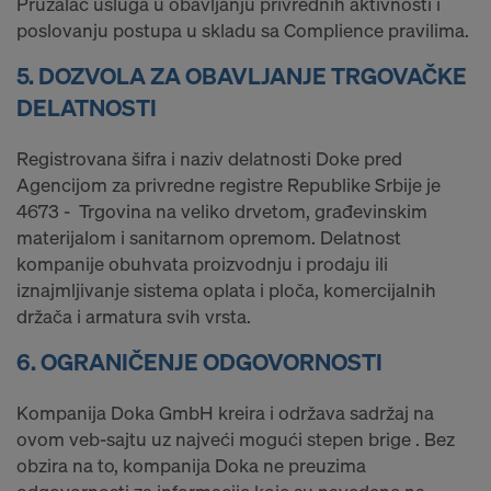
Pružalac usluga u obavljanju privrednih aktivnosti i
poslovanju postupa u skladu sa Complience pravilima.
5. DOZVOLA ZA OBAVLJANJE TRGOVAČKE
DELATNOSTI
Registrovana šifra i naziv delatnosti Doke pred
Agencijom za privredne registre Republike Srbije je
4673 - Trgovina na veliko drvetom, građevinskim
materijalom i sanitarnom opremom. Delatnost
kompanije obuhvata proizvodnju i prodaju ili
iznajmljivanje sistema oplata i ploča, komercijalnih
držača i armatura svih vrsta.
6. OGRANIČENJE ODGOVORNOSTI
Kompanija Doka GmbH kreira i održava sadržaj na
ovom veb-sajtu uz najveći mogući stepen brige . Bez
obzira na to, kompanija Doka ne preuzima