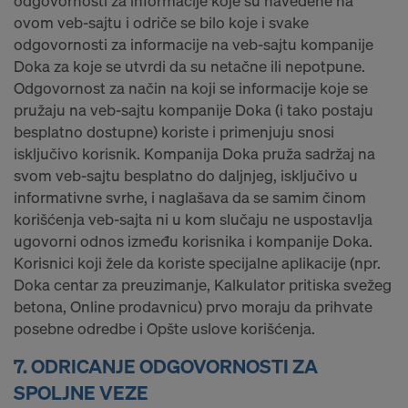
odgovornosti za informacije koje su navedene na
ovom veb-sajtu i odriče se bilo koje i svake
odgovornosti za informacije na veb-sajtu kompanije
Doka za koje se utvrdi da su netačne ili nepotpune.
Odgovornost za način na koji se informacije koje se
pružaju na veb-sajtu kompanije Doka (i tako postaju
besplatno dostupne) koriste i primenjuju snosi
isključivo korisnik. Kompanija Doka pruža sadržaj na
svom veb-sajtu besplatno do daljnjeg, isključivo u
informativne svrhe, i naglašava da se samim činom
korišćenja veb-sajta ni u kom slučaju ne uspostavlja
ugovorni odnos između korisnika i kompanije Doka.
Korisnici koji žele da koriste specijalne aplikacije (npr.
Doka centar za preuzimanje, Kalkulator pritiska svežeg
betona, Online prodavnicu) prvo moraju da prihvate
posebne odredbe i Opšte uslove korišćenja.
7. ODRICANJE ODGOVORNOSTI ZA
SPOLJNE VEZE