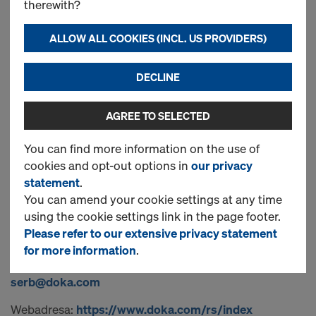
uprave pružaju sledeće osnovne i obavezne
therewith?
informacije o pružaocu usluga koji u komercijalne
svrhe u svojstvu pravnog lica koje je registrovano za
ALLOW ALL COOKIES (INCL. US PROVIDERS)
obavljanje određene delatnosti u skladu sa zakonom
obavlja elektronsku trgovinu kao vid prodaje
DECLINE
robe/usluga putem elektonske prodavnice (u daljem
tekstu: „
Usluge
“).
AGREE TO SELECTED
Pun naziv poslovnog imena: Preduzeće za oplatnu
You can find more information on the use of
tehniku, trgovinu i usluge Doka serb doo Šimanovci
cookies and opt-out options in
our privacy
Skraćeno poslovno ime: Doka Serb doo Šimanovci (u
statement
.
daljem tekstu: „
Doka
“)
You can amend your cookie settings at any time
using the cookie settings link in the page footer.
Adresa sedišta i Adresa za prijem pošte: Svetogorska
Please refer to our extensive privacy statement
4, 22310 Šimanovci, Pećinci
for more information
.
Podaci za kontakt: Telefon: +381 22 400 100; E-pošta:
serb@doka.com
Webadresa:
https://www.doka.com/rs/index