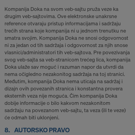
Kompanija Doka na svom veb-sajtu pruža veze ka
drugim veb-sajtovima. Ove elektronske unakrsne
reference otvaraju pristup informacijama i sadržaju
trećih strana koje kompanija ni u jednom trenutku ne
smatra svojim. Kompanija Doka ne snosi odgovornost
ni za jedan od tih sadržaja i odgovornost za njih snose
vlasnici/administratori tih veb-sajtova. Pre povezivanja
svog veb-sajta sa veb-stranicom trećeg lica, kompanija
Doka ulaže sav moguć i razuman napor da utvrdi da
nema očigledno nezakonitog sadržaja na toj stranici.
Međutim, kompanija Doka nema uticaja na sadržaj i
dizajn ovih povezanih stranica i konstantna provera
eksternih veza nije moguća. Čim kompanija Doka
dobije informacije o bilo kakvom nezakonitom
sadržaju na povezanom veb-sajtu, ta veza (ili te veze)
će odmah biti uklonjeni.
8.
AUTORSKO PRAVO