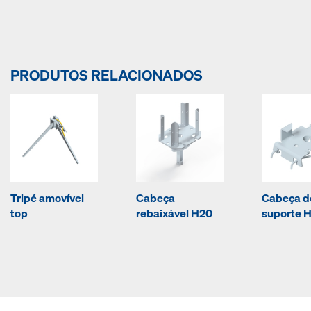
PRODUTOS RELACIONADOS
Tripé amovível
Cabeça
Cabeça d
top
rebaixável H20
suporte 