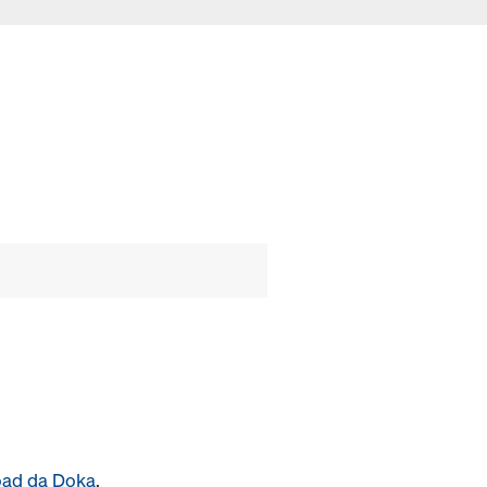
oad da Doka
.