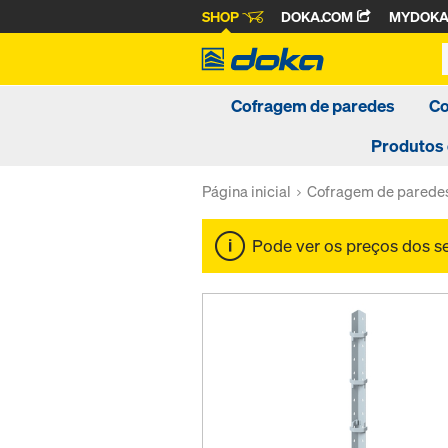
SHOP
DOKA.COM
MYDOK
Cofragem de paredes
Co
Produtos
Página inicial
Cofragem de parede
Pode ver os preços dos 