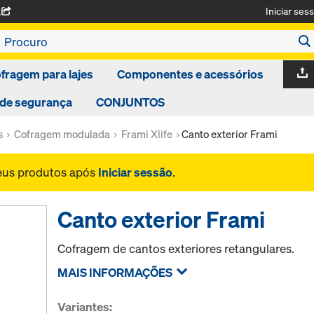
Iniciar ses
A
fragem para lajes
Componentes e acessórios
 de segurança
CONJUNTOS
s
Cofragem modulada
Frami Xlife
Canto exterior Frami
seus produtos após
Iniciar sessão
.
Canto exterior Frami
Cofragem de cantos exteriores retangulares.
MAIS INFORMAÇÕES
Variantes: