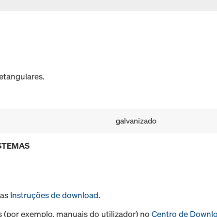
etangulares.
galvanizado
ISTEMAS
sas
Instruções de download
.
s (por exemplo, manuais do utilizador) no
Centro de Downl